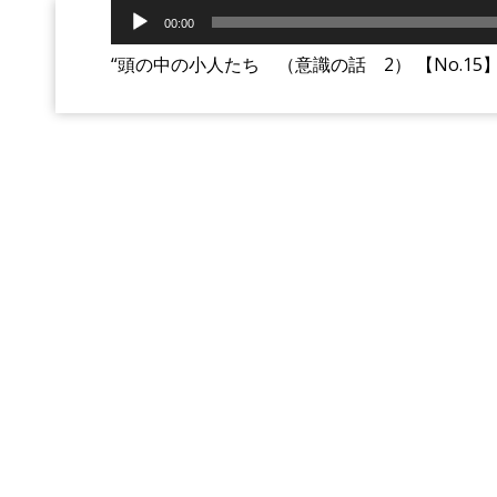
音
声
00:00
プ
レ
“頭の中の小人たち （意識の話 2） 【No.15】 – f
ー
ヤ
ー