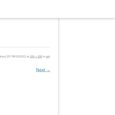
ished
2017年5月20日
at
200 × 200
in
g4
.
Next →