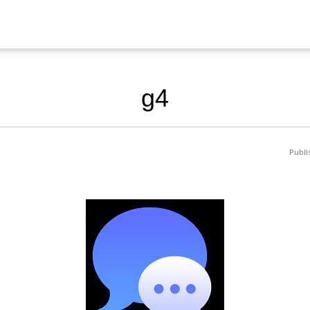
g4
Publ