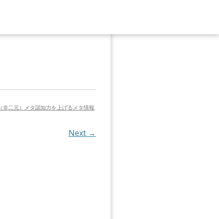
（非二元）メタ認知力を上げるメタ情報
.
Next →